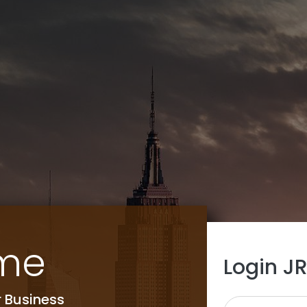
me
Login J
r Business